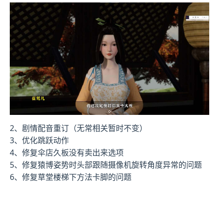
2、剧情配音重订（无常相关暂时不变）
3、优化跳跃动作
4、修复伞店久板没有卖出来选项
5、修复猿博姿势时头部跟随摄像机旋转角度异常的问题
6、修复草堂楼梯下方法卡脚的问题