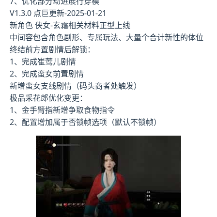
7、优化部分动进展行穿模
V1.3.0 点巨更新-2025-01-21
新角色 侠女-玄霜相关材料正型上线
中间容包含角色剧形、专属玩法、大量个合计新性的体位
终结前方置剧情后解锁：
1、完成崔莺儿剧情
2、完成蛮女前置剧情
新增蛮女支线剧情（码头商者处触发）
极品采花郎优化变更：
1、金手臂指新增争取食物指令
2、配置增加属于否锁帧选项（默认不锁帧）