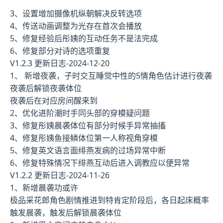
3、设置增加摄像机纵朝解决反转选项
4、传送动画调整为光存在首次会播放
5、修复经验后彤姨的互动任务不是法完成
6、修复部分对诗的选项重复
V1.2.3 更新日志-2024-12-20
1、 新增夜袭，子时交互睡觉中性的5情角色估计进行夜袭
夜袭后解锁夜袭体位
夜袭后在对应房间醒来到
2、优化进阶潮时手同头部的穿模疑问题
3、修复彤姨晨袭体位有部分时候手异常抽搐
4、修复彤姨鱼接鳞体位第一人称视角穿模
5、修复英文语言面绯燕发病的过场异常中断
6、修复特殊情况下绯燕互动后进入调教应以便异常
V1.2.2 更新日志-2024-11-26
1、新增晨袭功或许
极品采花郎角色剧情推进到特肯定阶段后，各日起床概率
触发晨袭，触发后解锁晨袭体位