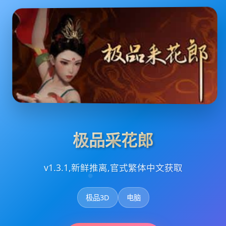
极品采花郎
v1.3.1,新鲜推离,官式繁体中文获取
极品3D
电脑