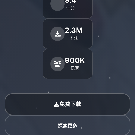
9.4
评分
2.3M
下载
900K
玩家
免费下载
探索更多