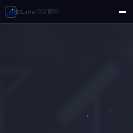
DLsite中文官网