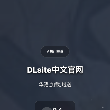
⚡ 热门推荐
DLsite中文官网
华语,加载,赠送