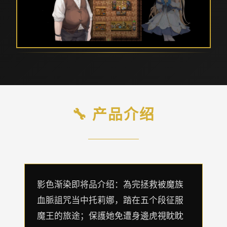
🔧 产品介绍
影色渐染即将品介绍：為完拯救被魔族
血脈詛咒当中托莉娜，踏在五个段征服
魔王的旅途；保護她免遭身邊虎視眈眈