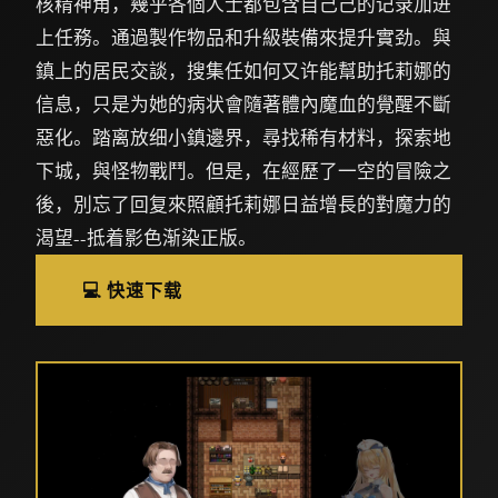
核精神角，幾乎各個人士都包含自己己的记录加进
上任務。通過製作物品和升級裝備來提升實劲。與
鎮上的居民交談，搜集任如何又许能幫助托莉娜的
信息，只是为她的病状會隨著體內魔血的覺醒不斷
惡化。踏离放细小鎮邊界，尋找稀有材料，探索地
下城，與怪物戰鬥。但是，在經歷了一空的冒險之
後，別忘了回复來照顧托莉娜日益增長的對魔力的
渴望--抵着影色渐染正版。
💻 快速下载