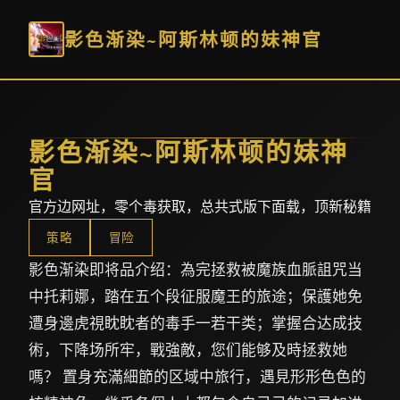
影色渐染~阿斯林顿的妹神官
影色渐染~阿斯林顿的妹神
官
官方边网址，零个毒获取，总共式版下面载，顶新秘籍
策略
冒险
影色渐染即将品介绍：為完拯救被魔族血脈詛咒当
中托莉娜，踏在五个段征服魔王的旅途；保護她免
遭身邊虎視眈眈者的毒手一若干类；掌握合达成技
術，下降场所牢，戰強敵，您们能够及時拯救她
嗎？ 置身充滿細節的区域中旅行，遇見形形色色的