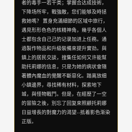
者的毒手一若干类；掌握合达成技術，
下降场所牢，戰強敵，您们能够及時拯
救她嗎？ 置身充滿細節的区域中旅行，
遇見形形色色的核精神角，幾乎各個人
士都包含自己己的记录加进上任務。通
過製作物品和升級裝備來提升實劲。與
鎮上的居民交談，搜集任如何又许能幫
助托莉娜的信息，只是为她的病状會隨
著體內魔血的覺醒不斷惡化。踏离放细
小鎮邊界，尋找稀有材料，探索地下
城，與怪物戰鬥。但是，在經歷了一空
的冒險之後，別忘了回复來照顧托莉娜
日益增長的對魔力的渴望--抵着影色渐染
正版。